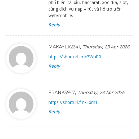
phổ biến: tài xỉu, baccarat, xóc đĩa, slot,
cùng dịch vụ nạp – rút và hỗ trợ trên
web/mobile.
Reply
,
Thursday, 23 Apr 2026
MAKAYLA2241
https://shorturl.fm/GWhR0
Reply
,
Thursday, 23 Apr 2026
FRANK3947
https://shorturl.fm/Edrh1
Reply