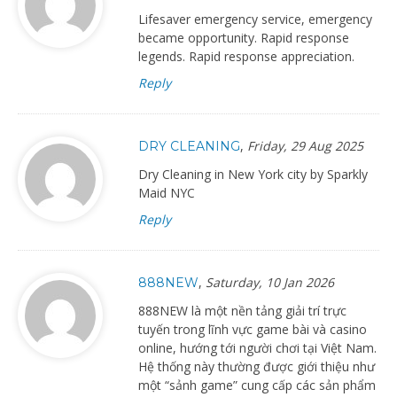
Lifesaver emergency service, emergency
became opportunity. Rapid response
legends. Rapid response appreciation.
Reply
,
Friday, 29 Aug 2025
DRY CLEANING
Dry Cleaning in New York city by Sparkly
Maid NYC
Reply
,
Saturday, 10 Jan 2026
888NEW
888NEW là một nền tảng giải trí trực
tuyến trong lĩnh vực game bài và casino
online, hướng tới người chơi tại Việt Nam.
Hệ thống này thường được giới thiệu như
một “sảnh game” cung cấp các sản phẩm